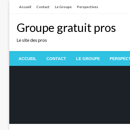
Skip
Accueil
Contact
Le Groupe
Perspectives
to
content
Groupe gratuit pros
Le site des pros
ACCUEIL
CONTACT
LE GROUPE
PERSPECT