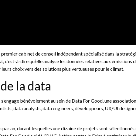
le premier cabinet de conseil indépendant spécialisé dans la strat
, c’est-à-dire qu’elle analyse les données relatives aux émissions de
er leurs choix vers des solutions plus vertueuses pour le climat.
de la data
n
s’engage bénévolement au sein de Data For Good, une association 
tists, data analysts, data engineers, développeurs, UX/UI designer
n par an, durant lesquelles une dizaine de projets sont sélectionn
Data For Good a aidé l’ONG Action contre la Faim à optimiser la di