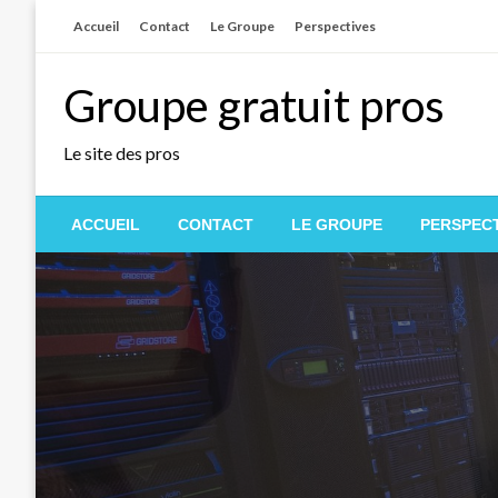
Skip
Accueil
Contact
Le Groupe
Perspectives
to
content
Groupe gratuit pros
Le site des pros
ACCUEIL
CONTACT
LE GROUPE
PERSPECT