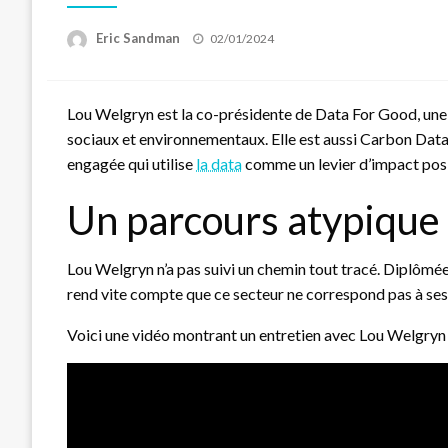
Posted
Eric Sandman
02/01/2024
on
Lou Welgryn est la co-présidente de Data For Good, une
sociaux et environnementaux. Elle est aussi Carbon Data
engagée qui utilise
la data
comme un levier d’impact posi
Un parcours atypique 
Lou Welgryn n’a pas suivi un chemin tout tracé. Diplômée
rend vite compte que ce secteur ne correspond pas à ses va
Voici une vidéo montrant un entretien avec Lou Welgryn 