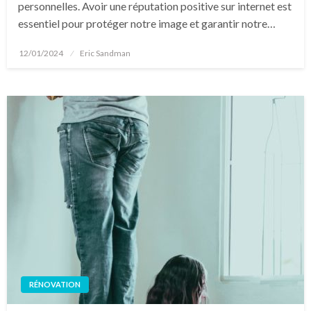
personnelles. Avoir une réputation positive sur internet est
essentiel pour protéger notre image et garantir notre…
Posted
12/01/2024
Eric Sandman
on
RÉNOVATION