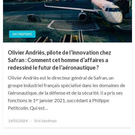
ENTREPRISE
Olivier Andriès, pilote de l’innovation chez
Safran : Comment cet homme d’affaires a
redessiné le futur de l’aéronautique ?
Olivier Andriès est le directeur général de Safran, un
groupe industriel français spécialisé dans les domaines de
l’aéronautique, de la défense et de la sécurité. Il a pris ses
fonctions le 1ᵉʳ janvier 2021, succédant à Philippe
Petitcolin. Qui est…
Posted
16/01/2024
Eric Sandman
on