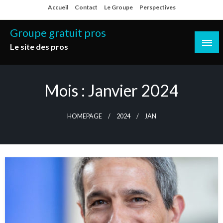
Skip
Accueil
Contact
Le Groupe
Perspectives
to
content
Groupe gratuit pros
Le site des pros
Mois :
Janvier 2024
HOMEPAGE
2024
JAN