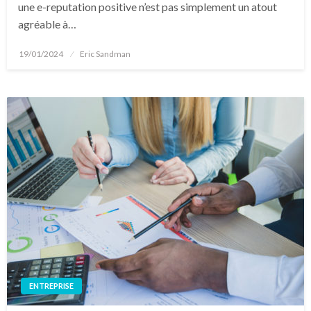
une e-reputation positive n’est pas simplement un atout
agréable à…
Posted
19/01/2024
Eric Sandman
on
ENTREPRISE