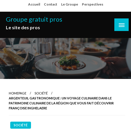
Skip
Accueil
Contact
Le Groupe
Perspectives
to
content
Groupe gratuit pros
Le site des pros
HOMEPAGE
SOCIÉTÉ
ARGENTEUIL GASTRONOMIQUE : UN VOYAGE CULINAIRE DANS LE
PATRIMOINE CULINAIRE DE LA RÉGION QUE VOUS FAIT DÉCOUVRIR
FRANÇOISE INGHELAERE
SOCIÉTÉ