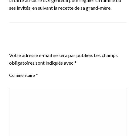
la tarte au sucre d’Argenteuil pour régaler sa famille ou
ses invités, en suivant la recette de sa grand-mère.
LEAVE A RESPONSE
Votre adresse e-mail ne sera pas publiée.
Les champs
obligatoires sont indiqués avec
*
Commentaire
*