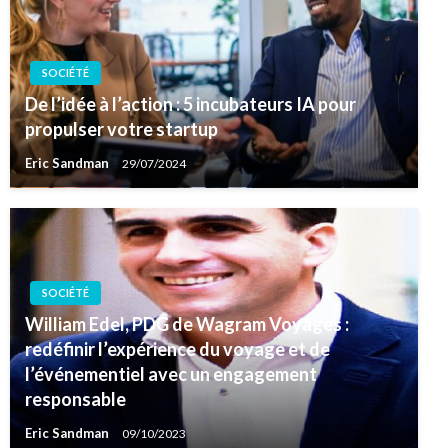
SOCIÉTÉ
De l’idée à l’action : 5 incubateurs IA pour
propulser votre startup
Eric Sandman
29/07/2024
SOCIÉTÉ
William Edel, PDG de Wagram Voyages :
redéfinir l’expérience du voyage et de
l’événementiel avec un engagement
responsable
Eric Sandman
09/10/2023