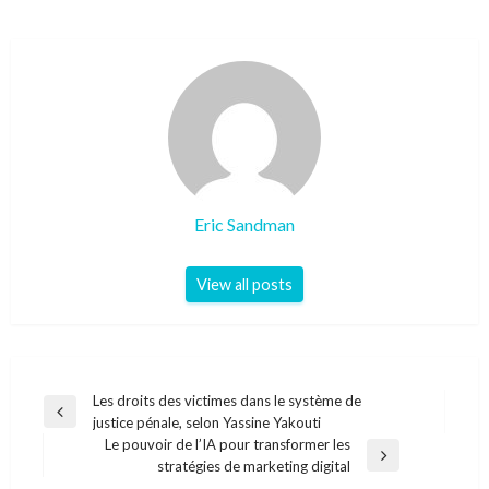
Eric Sandman
View all posts
Navigation
Les droits des victimes dans le système de
Previous
justice pénale, selon Yassine Yakouti
de
Post
Le pouvoir de l’IA pour transformer les
l’article
Next
stratégies de marketing digital
Post