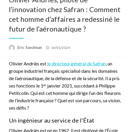
l’innovation chez Safran : Comment
cet homme d’affaires a redessiné le
futur de l’aéronautique ?
Posted
Eric Sandman
16/01/2024
on
Olivier Andriès est
le directeur général de Safran
, un
groupe industriel français spécialisé dans les domaines
de l’aéronautique, de la défense et de la sécurité. Il a pris
ses fonctions le 1ᵉʳ janvier 2021, succédant à Philippe
Petitcolin. Qui est cet homme qui dirige l’un des fleurons
de l’industrie française ? Quel est son parcours, sa vision,
ses défis ?
Un ingénieur au service de l’État
Olivier Andriès est né en 1962. Il est diplômé de l’École