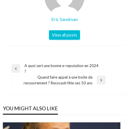
Eric Sandman
View all posts
Navigation
A quoi sert une bonne e-reputation en 2024
Previous
?
de
Post
Quand faire appel à une boite de
l’article
Next
recouvrement ? Recocash fête ses 50 ans
Post
YOU MIGHT ALSO LIKE