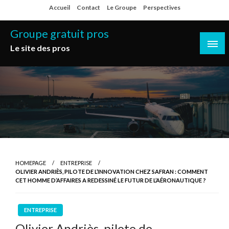
Skip
Accueil
Contact
Le Groupe
Perspectives
to
content
Groupe gratuit pros
Le site des pros
HOMEPAGE
ENTREPRISE
OLIVIER ANDRIÈS, PILOTE DE L’INNOVATION CHEZ SAFRAN : COMMENT
CET HOMME D’AFFAIRES A REDESSINÉ LE FUTUR DE L’AÉRONAUTIQUE ?
ENTREPRISE
Olivier Andriès, pilote de