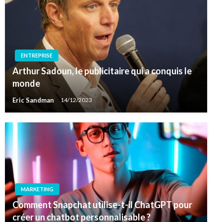
ENTREPRISE
Arthur Sadoun, le publicitaire qui a conquis le
monde
Eric Sandman
14/12/2023
MARKETING
Comment Snapchat utilise-t-il ChatGPT pour
créer un chatbot personnalisable ?